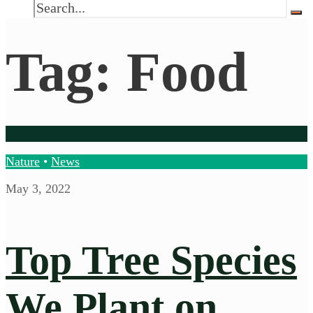
Tag:
Food
Nature
•
News
May 3, 2022
Top Tree Species
We Plant on